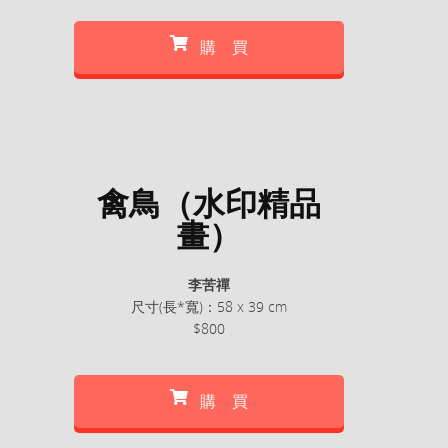
購 買
禽鳥（水印精品
畫）
李苦禪
尺寸(長*寬)：58 x 39 cm
$800
購 買