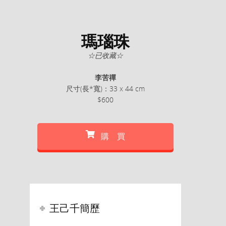
瑪瑙珠
☆已收藏☆
李苦禪
尺寸(長*寬)：33 x 44 cm
$600
購 買
王己千簡歷