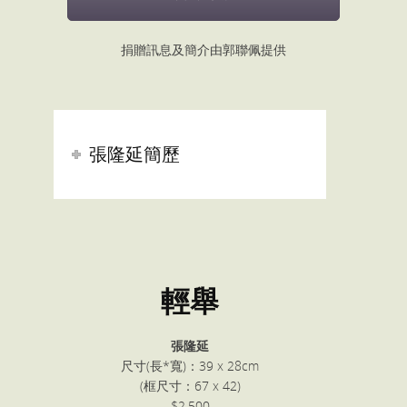
捐贈訊息及簡介由郭聯佩提供
張隆延簡歷
輕舉
張隆延
尺寸(長*寬)：39 x 28cm
(框尺寸：67 x 42)
$2,500