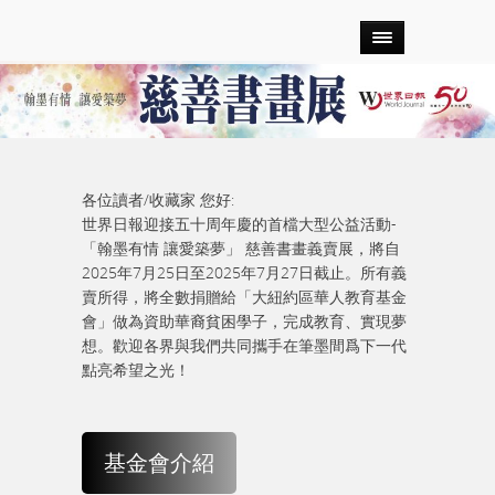
各位讀者/收藏家 您好:
世界日報迎接五十周年慶的首檔大型公益活動-
「翰墨有情 讓愛築夢」 慈善書畫義賣展，將自
2025年7月25日至2025年7月27日截止。所有義
賣所得，將全數捐贈給「大紐約區華人教育基金
會」做為資助華裔貧困學子，完成教育、實現夢
想。歡迎各界與我們共同攜手在筆墨間爲下一代
點亮希望之光！
基金會介紹