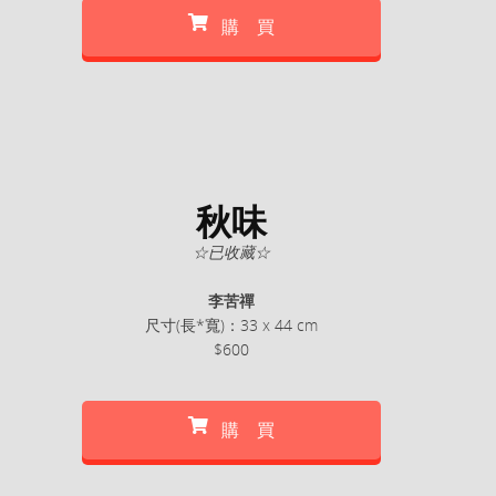
購 買
秋味
☆已收藏☆
李苦禪
尺寸(長*寬)：33 x 44 cm
$600
購 買