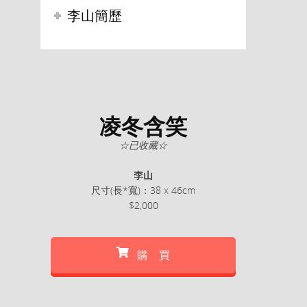
李山簡歷
凌冬含笑
☆已收藏☆
李山
尺寸(長*寬)：38 x 46cm
$2,000
購 買