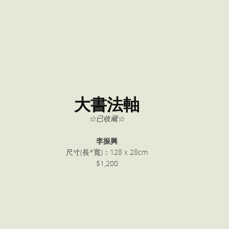
大書法軸
☆已收藏☆
李振興
尺寸(長*寬)：128 x 28cm
$1,200