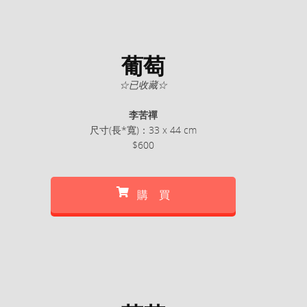
葡萄
☆已收藏☆
李苦禪
尺寸(長*寬)：33 x 44 cm
$600
購 買