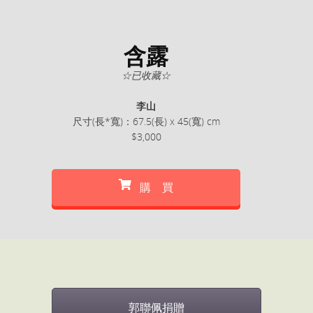
含露
☆已收藏☆
李山
尺寸(長*寬)：67.5(長) x 45(寬) cm
$3,000
購 買
郭聯佩捐贈