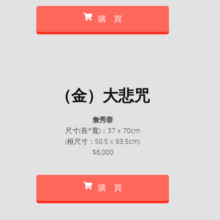
購 買
（金）大悲咒
詹秀蓉
尺寸(長*寬)：37 x 70cm
(框尺寸：50.5 x 93.5cm)
$6,000
購 買