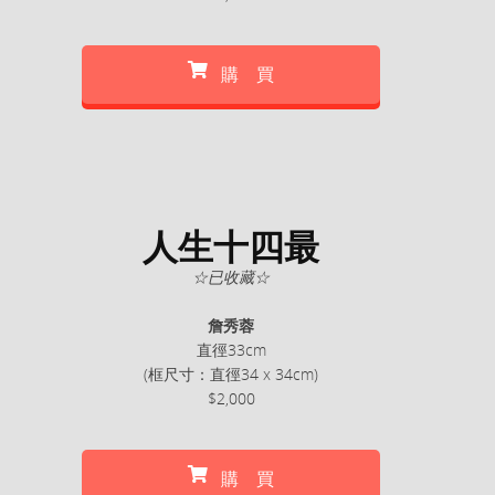
購 買
人生十四最
☆已收藏☆
詹秀蓉
直徑33cm
(框尺寸：直徑34 x 34cm)
$2,000
購 買