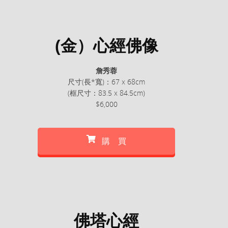
(金）心經佛像
詹秀蓉
尺寸(長*寬)：67 x 68cm
(框尺寸：83.5 x 84.5cm)
$6,000
購 買
佛塔心經