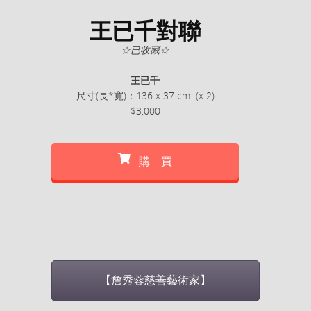
王已千對聯
☆已收藏☆
王已千
尺寸(長*寬)：136 x 37 cm (x 2)
$3,000
購 買
【詹秀蓉慈善藝術家】