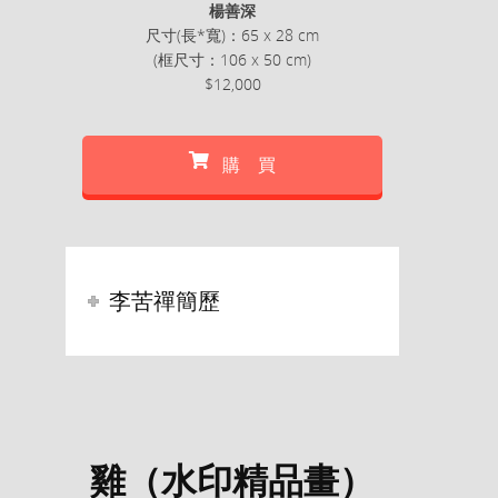
楊善深
尺寸(長*寬)：65 x 28 cm
(框尺寸：106 x 50 cm)
$12,000
購 買
李苦禪簡歷
雞（水印精品畫）