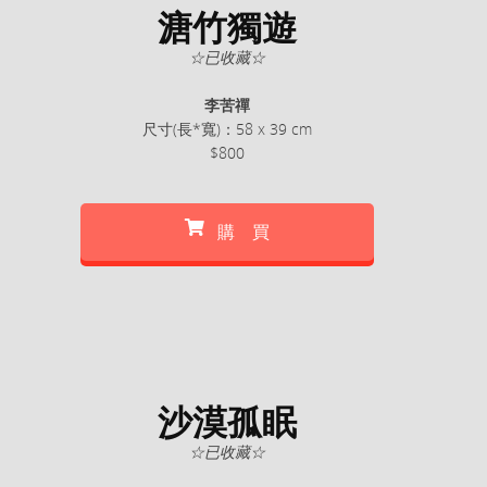
溏竹獨遊
☆已收藏☆
李苦禪
尺寸(長*寬)：58 x 39 cm
$800
購 買
沙漠孤眠
☆已收藏☆