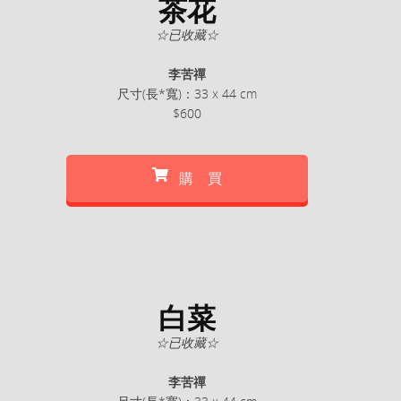
茶花
☆已收藏☆
李苦禪
尺寸(長*寬)：33 x 44 cm
$600
購 買
白菜
☆已收藏☆
李苦禪