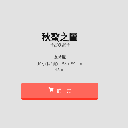
秋螯之圖
☆已收藏☆
李苦禪
尺寸(長*寬)：58 x 39 cm
$800
購 買