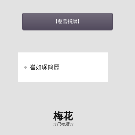
【慈善捐贈】
崔如琢簡歷
梅花
☆已收藏☆