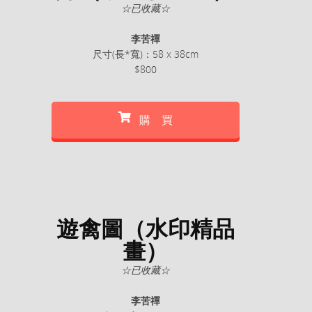
☆已收藏☆
李苦禪
尺寸(長*寬)：58 x 38cm
$800
購 買
遊禽圖（水印精品
畫）
☆已收藏☆
李苦禪