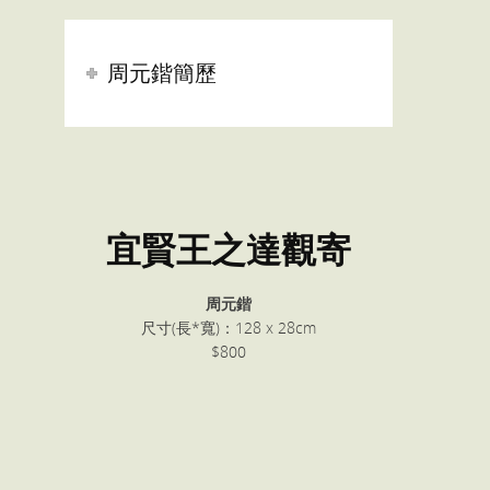
周元鍇簡歷
宜賢王之達觀寄
周元鍇
尺寸(長*寬)：128 x 28cm
$800