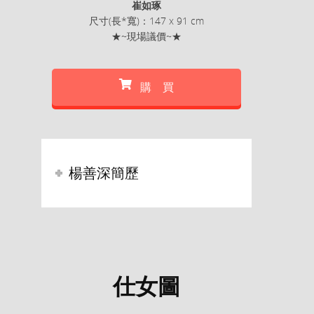
崔如琢
尺寸(長*寬)：147 x 91 cm
★~現場議價~★
購 買
楊善深簡歷
仕女圖