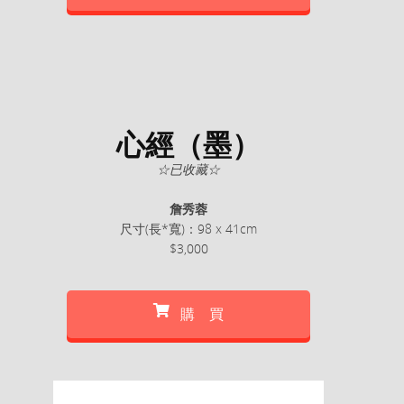
心經（墨）
☆已收藏☆
詹秀蓉
尺寸(長*寬)：98 x 41cm
$3,000
購 買