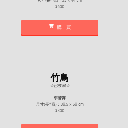
尺寸(長*寬)：33 x 44 cm
$600
購 買
竹鳥
☆已收藏☆
李苦禪
尺寸(長*寬)：38.5 x 58 cm
$800