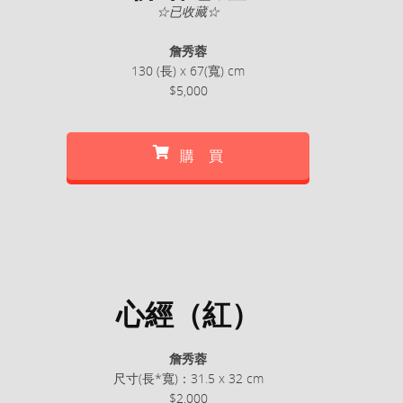
☆已收藏☆
詹秀蓉
130 (長) x 67(寬) cm
$5,000
購 買
心經（紅）
詹秀蓉
尺寸(長*寬)：31.5 x 32 cm
$2,000